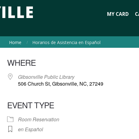
MY CARD
C
Home
Horarios de Asistencia en Español
WHERE
Gibsonville Public Library
506 Church St, Gibsonville, NC, 27249
EVENT TYPE
Room Reservation
en Español