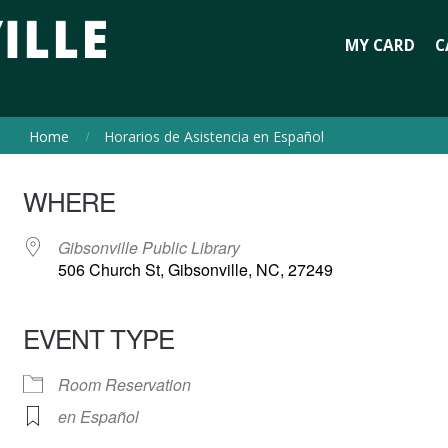
MY CARD
C
Home
Horarios de Asistencia en Español
WHERE
Gibsonville Public Library
506 Church St, Gibsonville, NC, 27249
EVENT TYPE
Room Reservation
en Español