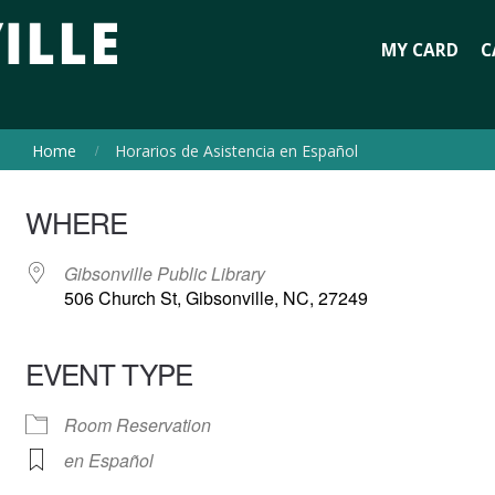
MY CARD
C
Home
Horarios de Asistencia en Español
WHERE
Gibsonville Public Library
506 Church St, Gibsonville, NC, 27249
EVENT TYPE
Room Reservation
en Español